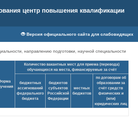
зования центр повышения квалификации
Версия официального сайта для слабовидящих
иальности, направлению подготовки, научной специальности
Количество вакантных мест для приема (перевода)
обучающихся на места, финансируемые за счёт
по договорам об
Форма
бюджетных
бюджетов
образовании за
бучения
ассигнований
субъектов
местных
счёт средств
федерального
Российской
бюджетов
физических и
бюджета
Федерации
(или)
юридических лиц