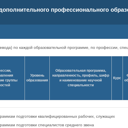
 дополнительного профессионального обра
евода) по каждой образовательной программе, по профессии, спец
ессии,
Образовательная программа,
авления
Уровень
направленность, профиль, шифр
Курс
ние группы
образования
и наименование научной
о
остей
специальности
ограммам подготовки квалифицированных рабочих, служащих
граммам подготовки специалистов среднего звена