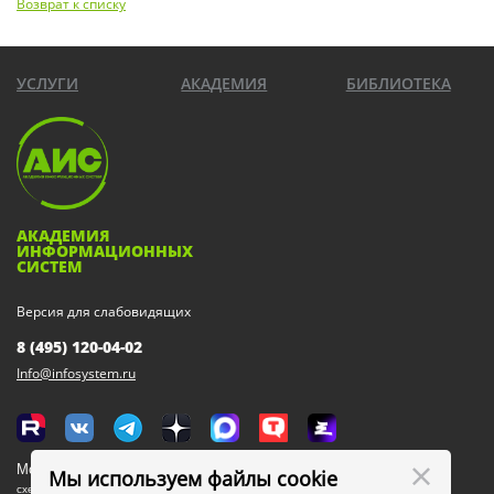
Возврат к списку
УСЛУГИ
АКАДЕМИЯ
БИБЛИОТЕКА
АКАДЕМИЯ
ИНФОРМАЦИОННЫХ
СИСТЕМ
Версия для слабовидящих
8 (495) 120-04-02
Info@infosystem.ru
Москва, 111123, ул. Плеханова, 4а
Мы используем файлы cookie
схема проезда