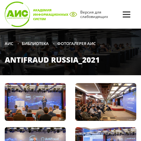
АКАДЕМИЯ
Версия для
ИНФОРМАЦИОННЫХ
слабовидящих
СИСТЕМ
БИБЛИОТЕКА
ФОТОГАЛЕРЕЯ АИС
2021
ANTIFRAU
АИС
•
•
•
•
ANTIFRAUD RUSSIA_2021