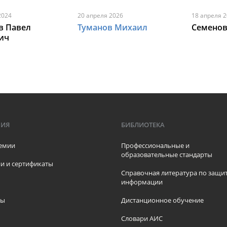
2024
20 апреля 2026
18 апреля 
в Павел
Туманов Михаил
Семенов
ич
и
МИЯ
БИБЛИОТЕКА
емии
Профессиональные и
образовательные стандарты
и и сертификаты
Справочная литература по защи
информации
ры
Дистанционное обучение
ы
Словари АИС