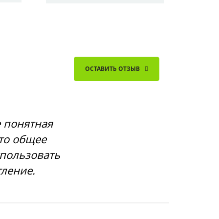
ОСТАВИТЬ ОТЗЫВ
е понятная
сто общее
спользовать
тление.