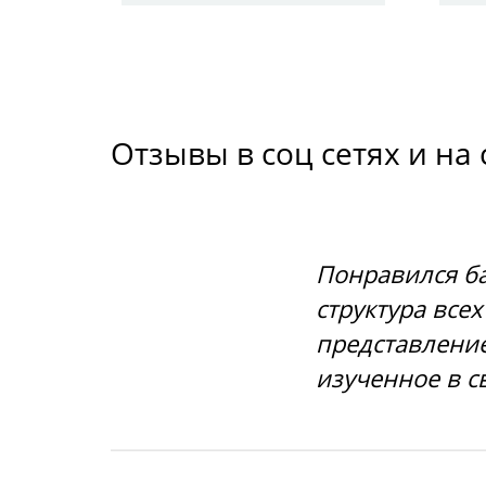
Отзывы в соц сетях и на
Понравился ба
структура все
представление
изученное в с