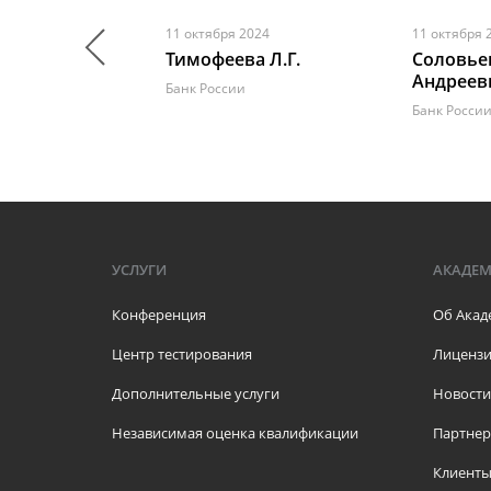
2024
11 октября 2024
11 октября 
тин
Тимофеева Л.Г.
Соловье
Андреев
Банк России
Банк Росси
УСЛУГИ
АКАДЕ
Конференция
Об Акад
Центр тестирования
Лицензи
Дополнительные услуги
Новости
Независимая оценка квалификации
Партне
Клиент