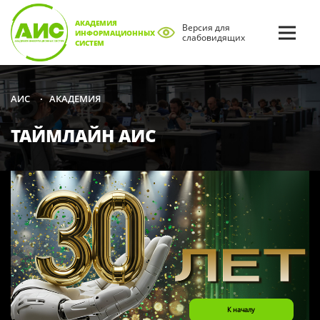
АКАДЕМИЯ
Версия для
ИНФОРМАЦИОННЫХ
слабовидящих
СИСТЕМ
АКАДЕМИЯ
АИС
•
ТАЙМЛАЙН АИС
К началу