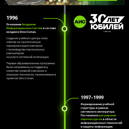
1996
Основание
Академии
Информационных Систем
в составе
холдинга Stins Coman.
Создание учебного центра стало
ответом на стратегическую
переориентацию компании
с производства персональных
компьютеров
на услуги системной интеграции.
Первые образовательные программы
были направлены на поддержку
клиентов головной компании и
отражали технологии, применяемые в
проектах Stins Coman.
1997–1999
Формирование учебной
структуры в рамках
системного интегратора.
Постепенное
расширение
перечня курсов
в области
информационных технологий
и защиты информации.