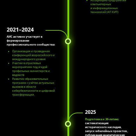
Ассоциацию предприятий
компьютерных
и информационных
технологий (АП КИТ)
2021–2024
АИС активно участвует в
формировании
профессионального сообщества:
Организация и проведение
конференций всероссийского и
международного уровня
Участие в отраслевых
мероприятиях под эгидой
профильных министерств и
ведомств
Развитие образовательных
программ с учётом актуальных
вызовов в области
кибербезопасности и цифровой
трансформации.
2025
Подготовка к 30-летию:
систематизация
исторического наследия,
запуск юбилейных проектов,
публикация аналитических