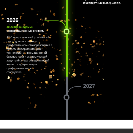
и экспертных материалов.
2026
30-летие Академии
информационных систем.
АИС — признанный российский
центр дополнительного
профессионального образования в
области информационных
технологий, информационной
безопасности и экономической
защиты бизнеса, объединяющий
экспертизу, практику и
профессиональное
сообщество.
2027