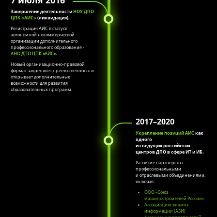
Завершение деятельности
НОУ ДПО
ЦПК «АИС»
(ликвидация).
Регистрация АИС в статусе
автономной некоммерческой
организации дополнительного
профессионального образования -
АНО ДПО ЦПК «АИС».
Новый организационно-правовой
формат закрепляет преемственность и
открывает дополнительные
возможности для развития
образовательных программ.
2017–2020
Укрепление позиций АИС
как
одного
из ведущих российских
центров ДПО в сфере ИТ и ИБ.
Развитие партнёрств с
профессиональными
и отраслевыми объединениями,
включая:
ООО «Союз
машиностроителей России»
Ассоциацию защиты
информации (АЗИ)