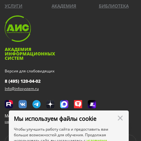
УСЛУГИ
АКАДЕМИЯ
БИБЛИОТЕКА
АКАДЕМИЯ
ИНФОРМАЦИОННЫХ
СИСТЕМ
Версия для слабовидящих
8 (495) 120-04-02
Info@infosystem.ru
Москва, 111123, ул. Плеханова, 4а
Мы используем файлы cookie
схема проезда
Чтобы улучшить работу сайта и предоставить вам
больше возможностей для обучения. Продолжая
использовать сайт, вы соглашаетесь с
условиями