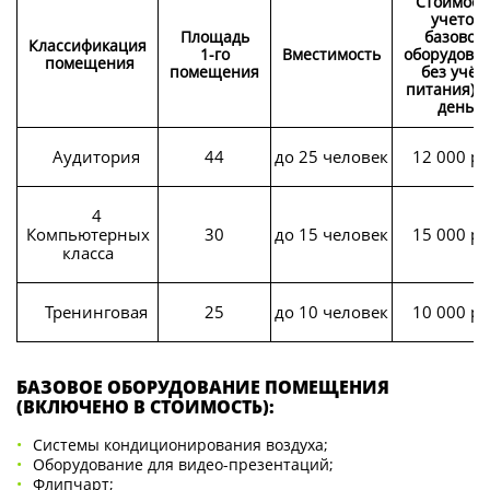
Стоимость
учетом
Площадь
базовог
Классификация
1-го
Вместимость
оборудова
помещения
помещения
без учёт
питания) з
день
Аудитория
44
до 25 человек
12 000 ру
4
Компьютерных
30
до 15 человек
15 000 ру
класса
Тренинговая
25
до 10 человек
10 000 ру
БАЗОВОЕ ОБОРУДОВАНИЕ ПОМЕЩЕНИЯ
(ВКЛЮЧЕНО В СТОИМОСТЬ):
Системы кондиционирования воздуха;
Оборудование для видео-презентаций;
Флипчарт;