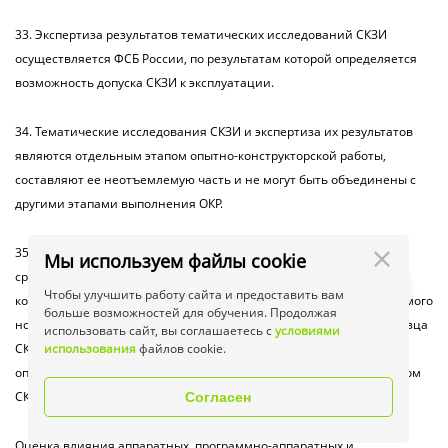
33. Экспертиза результатов тематических исследований СКЗИ
осуществляется ФСБ России, по результатам которой определяется
возможность допуска СКЗИ к эксплуатации.
34. Тематические исследования СКЗИ и экспертиза их результатов
являются отдельным этапом опытно-конструкторской работы,
составляют ее неотъемлемую часть и не могут быть объединены с
другими этапами выполнения ОКР.
35. Состав аппаратных, программно-аппаратных и программных
Мы используем файлы cookie
средств сети (системы) конфиденциальной связи, совместно с
Чтобы улучшить работу сайта и предоставить вам
которыми предполагается штатное функционирование создаваемого
больше возможностей для обучения. Продолжая
нового образца СКЗИ или модернизируемого действующего образца
использовать сайт, вы соглашаетесь с
условиями
СКЗИ, влияющих на выполнение заданных требований к СКЗИ,
использования
файлов cookie.
определяется разработчиком СКЗИ и согласовывается с заказчиком
СКЗИ, специализированной организацией и ФСБ России.
Согласен
Оценка влияния аппаратных, программно-аппаратных и