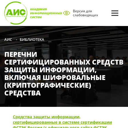
АКАДЕМИЯ
Версия для
ИНФОРМАЦИОННЫХ
слабовидящих
СИСТЕМ
БИБЛИОТЕКА
СПРАВОЧНАЯ ЛИТЕРАТУРА ПО ЗАЩИТЕ
АИС
•
•
ПЕРЕЧНИ
СЕРТИФИЦИРОВАННЫХ СРЕДСТВ
ЗАЩИТЫ ИНФОРМАЦИИ,
ВКЛЮЧАЯ ШИФРОВАЛЬНЫЕ
(КРИПТОГРАФИЧЕСКИЕ)
СРЕДСТВА
Средства защиты информации,
сертифицированные в системе сертификации
ФСТЭК России (с официального сайта ФСТЭК