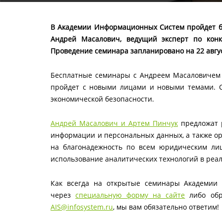
В Академии Информационных Систем пройдет бе
Андрей Масалович, ведущий эксперт по конк
Проведение семинара запланировано на 22 авгу
Бесплатные семинары с Андреем Масаловичем 
пройдет с новыми лицами и новыми темами. С
экономической безопасности.
Андрей Масалович и Артем Пинчук
предложат 
информации и персональных данных, а также ор
на благонадежность по всем юридическим лиц
использование аналитических технологий в ре
Как всегда на открытые семинары Академии 
через
специальную форму на сайте
либо обра
AIS@infosystem.ru
, мы вам обязательно ответим!