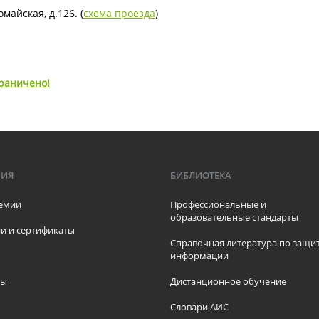
майская, д.126. (
схема проезда
)
граничено!
МИЯ
БИБЛИОТЕКА
емии
Профессиональные и
образовательные стандарты
и и сертификаты
Справочная литература по защи
информации
ры
Дистанционное обучение
ы
Словари АИС