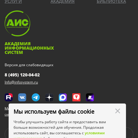
УСЛУГИ
АКАДЕМИЯ
БИБЛИОТЕКА
АКАДЕМИЯ
ИНФОРМАЦИОННЫХ
СИСТЕМ
Версия для слабовидящих
8 (495) 120-04-02
Info@infosystem.ru
Москва, 111123, ул. Плеханова, 4а
Мы используем файлы cookie
схема проезда
Чтобы улучшить работу сайта и предоставить вам
больше возможностей для обучения. Продолжая
использовать сайт, вы соглашаетесь с
условиями