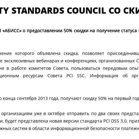
RITY STANDARDS COUNCIL СО 
П «АБИСС» о предоставлении 50% скидки на получение статуса PC
олучение которого объявлена скидка, позволяет присоедин
же эксклюзивных вебинарах и конференциях, организованных С
тие в работе комитетов Совета, пользоваться передовым опы
ионным ресурсам Совета PCI SSC. Информация об орган
 конца сентября 2013 года, получают скидку 50% на первый год
организациям уже в октябре отправить по два своих предст
сти, будет представлена новая версии стандарта PCI DSS 3.0, п
ежных систем в области информационной безопасности платежн