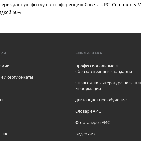
ерез данную форму на конференцию Совета - PCI Community Mee
кидкой 50%
МИЯ
БИБЛИОТЕКА
емии
Профессиональные и
образовательные стандарты
и и сертификаты
Справочная литература по защи
информации
ры
Дистанционное обучение
ы
Словари АИС
Фотогалерея АИС
 нас
Видео АИС