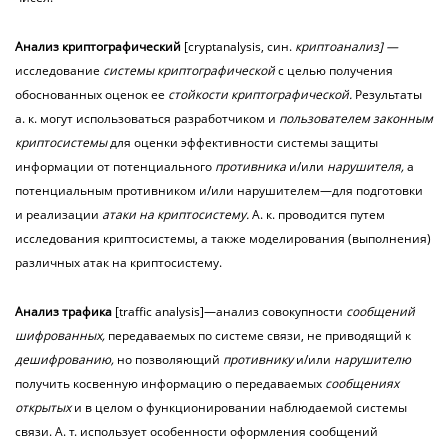
Анализ
криптографический
[cryptanalysis, син.
криптоанализ] —
исследование
системы криптографической
с целью получения
обоснованных оценок ее
стойкости криптографической.
Результаты
а. к. могут использоваться разработчиком и
пользователем законным
криптосистемы
для оценки эффективности системы защиты
информации от потенциального
противника
и/или
нарушителя,
а
потенциальным противником и/или нарушителем—для подготовки
и реализации
атаки на криптосистему.
А. к. проводится путем
исследования криптосистемы, а также моделирования (выполнения)
различных атак на криптосистему.
Анализ
трафика
[traffic analysis]—анализ совокупности
сообщений
шифрованных,
передаваемых по системе связи, не приводящий к
дешифрованию,
но позволяющий
противнику
и/или
нарушителю
получить косвенную информацию о передаваемых
сообщениях
открытых
и в целом о функционировании наблюдаемой системы
связи. А. т. использует особенности оформления сообщений