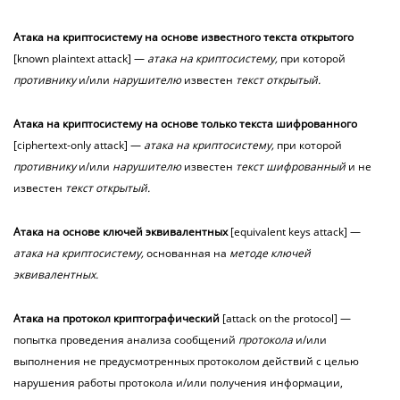
Атака
на
криптосистему
на
основе
известного
текста
открытого
[known plaintext attack] —
атака на криптосистему,
при которой
противнику
и/или
нарушителю
известен
текст открытый.
Атака
на
криптосистему
на
основе только текста шифрованного
[ciphertext-only attack] —
атака на криптосистему,
при которой
противнику
и/или
нарушителю
известен
текст шифрованный
и не
известен
текст открытый.
Атака
на
основе ключей эквивалентных
[equivalent keys attack] —
атака на криптосистему,
основанная на
методе ключей
эквивалентных.
Атака
на
протокол
криптографический
[attack on the protocol] —
попытка проведения анализа сообщений
протокола
и/или
выполнения не предусмотренных протоколом действий с целью
нарушения работы протокола и/или получения информации,