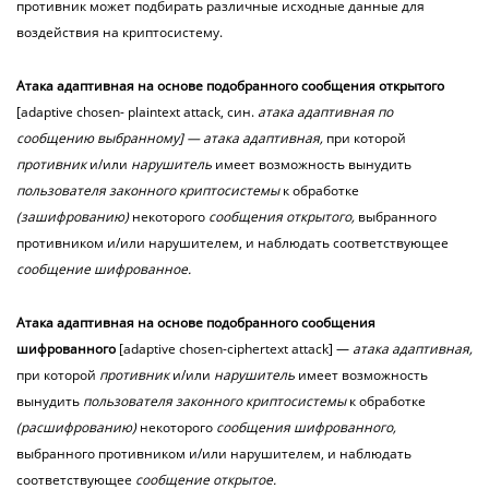
противник может подбирать различные исходные данные для
воздействия на криптосистему.
Атака
адаптивная
на основе подобранного сообщения открытого
[adaptive chosen- plaintext attack, син.
атака адаптивная по
сообщению выбранному] — атака адаптивная,
при которой
противник
и/или
нарушитель
имеет возможность вынудить
пользователя законного криптосистемы
к обработке
(зашифрованию)
некоторого
сообщения открытого,
выбранного
противником и/или нарушителем, и наблюдать соответствующее
сообщение шифрованное.
Атака
адаптивная
на основе подобранного сообщения
шифрованного
[adaptive chosen-ciphertext attack] —
атака адаптивная,
при которой
противник
и/или
нарушитель
имеет возможность
вынудить
пользователя законного криптосистемы
к обработке
(расшифрованию)
некоторого
сообщения шифрованного,
выбранного противником и/или нарушителем, и наблюдать
соответствующее
сообщение открытое.