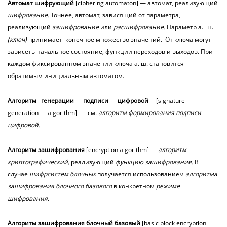
Автомат
шифрующий
[ciphering automaton] — автомат, реализующий
шифрование.
Точнее, автомат, зависящий от параметра,
реализующий
зашифрование
или
расшифрование.
Параметр а. ш.
(ключ)
принимает конечное множество значений. От ключа могут
зависеть начальное состояние, функции переходов и выходов. При
каждом фиксированном значении ключа а. ш. становится
обратимым инициальным автоматом.
Алгоритм генерации подписи цифровой
[signature
generation algorithm] —см.
алгоритм
формирования
подписи
цифровой.
Алгоритм
зашифрования
[encryption algorithm] —
алгоритм
криптографический,
реализующий
функцию зашифрования.
В
случае
шифрсистем блочных
получается использованием
алгоритма
зашифрования блочного базового
в конкретном
режиме
шифрования.
Алгоритм
зашифрования
блочный базовый
[basic block encryption