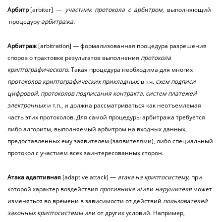
Арбитр
[arbiter] —
участник протокола с арбитром,
выполняющий
процедуру
арбитража.
Арбитраж
[arbitration] — формализованная процедура разрешения
споров о трактовке результатов выполнения
протокола
криптографического.
Такая процедура необходима для многих
протоколов криптографических прикладных,
в т.ч.
схем подписи
цифровой, протоколов подписания контракта, систем платежей
электронных
и т.п., и должна рассматриваться как неотъемлемая
часть этих протоколов. Для самой процедуры арбитража требуется
либо алгоритм, выполняемый арбитром на входных данных,
предоставленных ему заявителем (заявителями), либо специальный
протокол с участием всех заинтересованных сторон.
Атака
адаптивная
[adaptive attack] —
атака на криптосистему,
при
которой характер воздействия
противника
и/или
нарушителя
может
изменяться во времени в зависимости от действий
пользователей
законных криптосистемы
или от других условий. Например,