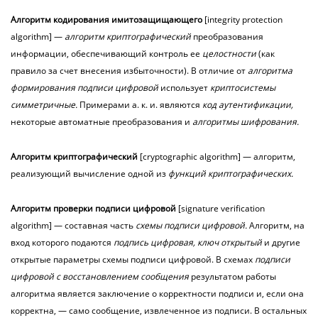
Алгоритм
кодирования
имитозащищающего
[integrity protection
algorithm] —
алгоритм криптографический
преобразования
информации, обеспечивающий контроль ее
целостности
(как
правило за счет внесения избыточности). В отличие от
алгоритма
формирования подписи цифровой
использует
криптосистемы
симметричные.
Примерами а. к. и. являются
код аутентификации,
некоторые автоматные преобразования и
алгоритмы шифрования.
Алгоритм
криптографический
[cryptographic algorithm] — алгоритм,
реализующий вычисление одной из
функций криптографических.
Алгоритм
проверки
подписи
цифровой
[signature verification
algorithm] — составная часть
схемы подписи цифровой.
Алгоритм, на
вход которого подаются
подпись цифровая, ключ открытый
и другие
открытые параметры схемы подписи цифровой. В схемах
подписи
цифровой с восстановлением сообщения
результатом работы
алгоритма является заключение о корректности подписи и, если она
корректна, — само сообщение, извлеченное из подписи. В остальных