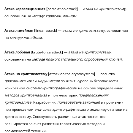
Атака
корреляционная
[correlation attack] —
атака на криптосистему,
основанная на
методе корреляционном.
Атака
линейная
[linear attack] —
атака на криптосистему,
основанная
на
методе линейном.
Атака
лобовая
[brute-force attack] —
атака на криптосистему,
основанная на
методе полного (тотального) опробования ключей.
Атака
на
криптосистему
[attack on the cryptosystem] — попытка
противника
и/или
нарушителя
понизить уровень безопасности
конкретной
системы криптографической
на основе определенных
методов криптоанализа
и при некоторых
предположениях
криптоанализа.
Разработчик,
пользователь законный
и противник
при проведении
ана- лиза криптографического
моделируют атаки на
криптосистему. Совокупность различных атак постоянно
расширяется за счет развития теоретических методов и
возможностей техники.