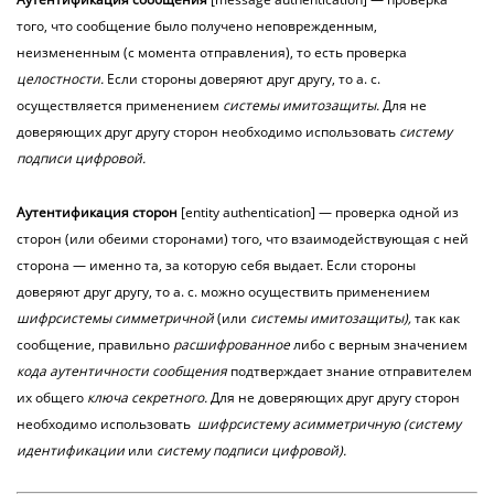
того, что сообщение было получено неповрежденным,
неизмененным (с момента отправления), то есть проверка
целостности.
Если стороны доверяют друг другу, то а. с.
осуществляется применением
системы
имитозащиты.
Для не
доверяющих друг другу сторон необходимо использовать
систему
подписи цифровой.
Аутентификация
сторон
[entity authentication] — проверка одной из
сторон (или обеими сторонами) того, что взаимодействующая с ней
сторона — именно та, за которую себя выдает. Если стороны
доверяют друг другу, то а. с. можно осуществить применением
шифрсистемы симметричной
(или
системы имитозащиты),
так как
сообщение, правильно
расшифрованное
либо с верным значением
кода аутентичности сообщения
подтверждает знание отправителем
их общего
ключа секретного.
Для не доверяющих друг другу сторон
необходимо использовать
шифрсистему асимметричную (систему
идентификации
или
систему подписи цифровой).