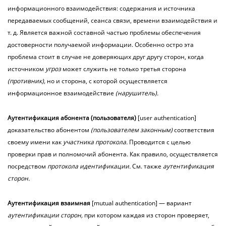
информационного взаимодействия: содержания и источника
передаваемых сообщений, сеанса связи, времени взаимодействия и
т. д. Является важной составной частью проблемы обеспечения
достоверности получаемой информации. Особенно остро эта
проблема стоит в случае не доверяющих друг другу
сторон, когда
источником
угроз
может служить не только третья сторона
(противник),
но и сторона, с которой осуществляется
информационное взаимодействие
(нарушитель).
Аутентификация
абонента
(пользователя)
[user authentication]
доказательство абонентом
(пользователем законным)
соответствия
своему имени как
участника протокола.
Проводится с целью
проверки прав и полномочий абонента. Как правило, осуществляется
посредством
протокола идентификации.
См. также
аутентификация
сторон.
Аутентификация
взаимная
[mutual authentication] — вариант
аутентификации сторон,
при котором каждая из сторон проверяет,