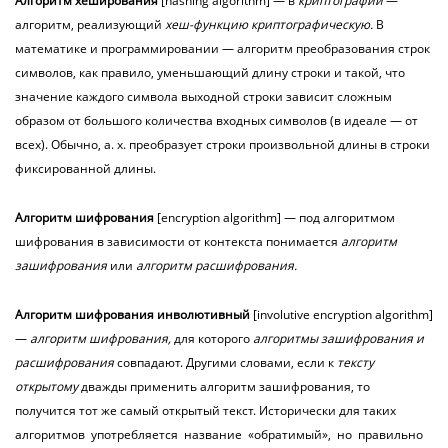
Алгоритм
хеширования
[hashing algorithm] — в
криптографии
—
алгоритм, реализующий
хеш-функцию
криптографическую.
В
математике и программировании — алгоритм преобразования строк
символов, как правило, уменьшающий длину строки и такой, что
значение каждого символа выходной строки зависит сложным
образом от большого количества входных символов (в идеале — от
всех). Обычно, а. х. преобразует строки произвольной длины в строки
фиксированной длины.
Алгоритм
шифрования
[encryption algorithm] — под алгоритмом
шифрования в зависимости от контекста понимается
алгоритм
зашифрования
или
алгоритм расшифрования.
Алгоритм
шифрования
инволютивный
[involutive encryption algorithm]
—
алгоритм шифрования,
для которого
алгоритмы зашифрования и
расшифрования
совпадают. Другими словами, если к
тексту
открытому
дважды применить алгоритм зашифрования, то
получится тот же самый открытый текст. Исторически для таких
алгоритмов употребляется название «обратимый», но правильно