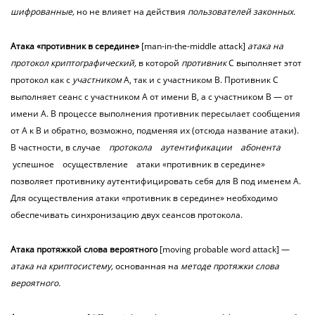
шифрованные,
но не влияет на действия
пользователей законных.
Атака
«противник
в середине»
[man-in-the-middle attack]
атака на
протокол криптографический,
в которой
противник
С выполняет этот
протокол как с
участником
А, так и с участником В. Противник С
выполняет сеанс с участником А от имени В, а с участником В — от
имени А. В процессе выполнения противник пересылает сообщения
от А к В и обратно, возможно, подменяя их (отсюда название атаки).
В частности, в случае
протокола аутентификации абонента
успешное осуществление атаки
«противник в середине»
позволяет противнику аутентифицировать себя для В под именем А.
Для осуществления атаки «противник в середине» необходимо
обеспечивать синхронизацию двух сеансов протокола.
Атака
протяжкой слова вероятного
[moving probable word attack] —
атака на криптосистему,
основанная на
методе протяжки слова
вероятного.