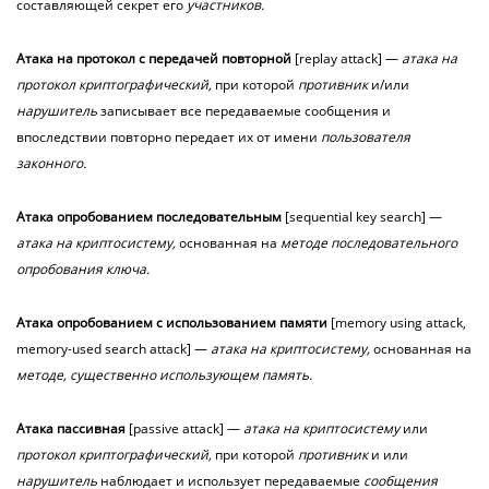
составляющей секрет его
участников.
Атака
на
протокол
с передачей повторной
[replay attack] —
атака на
протокол криптографический,
при которой
противник
и/или
нарушитель
записывает все передаваемые сообщения и
впоследствии повторно передает их от имени
пользователя
законного.
Атака
опробованием последовательным
[sequential key search] —
атака на криптосистему,
основанная на
методе последовательного
опробования ключа.
Атака
опробованием с использованием памяти
[memory using attack,
memory-used search attack] —
атака на криптосистему,
основанная на
методе, существенно использующем память.
Атака
пассивная
[passive attack] —
атака на криптосистему
или
протокол криптографический,
при которой
противник
и или
нарушитель
наблюдает и использует передаваемые
сообщения