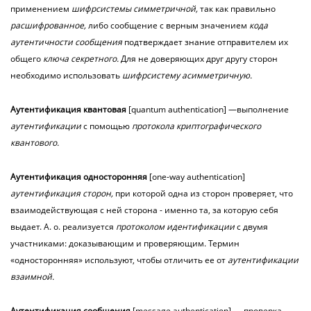
применением
шифрсистемы симметричной,
так как правильно
расшифрованное,
либо сообщение с верным значением
кода
аутентичности сообщения
подтверждает знание отправителем их
общего
ключа секретного.
Для не доверяющих друг другу сторон
необходимо использовать
шифрсистему асимметричную.
Аутентификация
квантовая
[quantum authentication] —выполнение
аутентификации
с помощью
протокола криптографического
квантового.
Аутентификация
односторонняя
[one-way authentication]
аутентификация
сторон,
при которой одна из сторон проверяет, что
взаимодействующая с ней сторона - именно та, за которую себя
выдает. А. о. реализуется
протоколом идентификации
с двумя
участниками: доказывающим и проверяющим. Термин
«односторонняя» используют, чтобы отличить ее от
аутентификации
взаимной.
Аутентификация сообщения
[message authentication] — проверка