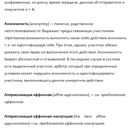
шифрованных, их длину, время передачи, данные об отправителе и
получателе и т.
п.
Анонимность
[anonymity] — понятие, родственное
неотслеживаемости.
Выражает предоставляемую
участникам
{протокола)
возможность выполнять какое-либо действие анонимно,
т. е. не идентифицируя себя. При этом, однако, участник обязан
доказать свое право на выполнение этого действия. Анонимность
бывает абсолютной и отзываемой. В последнем случае в системе
есть выделенный участник,
арбитр,
который при определенных
условиях может нарушать анонимность и идентифицировать
участника, выполнившего данное конкретное действие.
Аппроксимация
аффинная
[affine approximation] — см.
приближение
аффинное.
Аппроксимация аффинная наилучшая
[the best affine
approximation]—см.
приближение аффинное наилучшее.