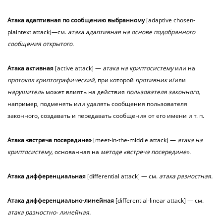
Атака
адаптивная
по сообщению выбранному
[adaptive chosen-
plaintext attack]—см.
атака адаптивная на основе подобранного
сообщения открытого.
Атака
активная
[active attack] —
атака на криптосистему
или на
протокол криптографический,
при которой
противник
и/или
нарушитель
может влиять на действия
пользователя законного,
например, подменять или удалять сообщения пользователя
законного, создавать и передавать сообщения от его имени и т. п.
Атака
«встреча посередине»
[meet-in-the-middle attack] —
атака на
криптосистему,
основанная на
методе «встреча посередине».
Атака
дифференциальная
[differential attack] — см.
атака разностная.
Атака
дифференциально-линейная
[differential-linear attack] — см.
атака разностно- линейная.