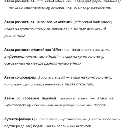
Атака
разностная
[differential attack, син.
атака дифференциальная]
—
атака на криптосистему,
основанная на
методе разностном.
Атака
разностная
на основе искажений
[differential fault attack] —
атака на криптосистему,
основанная на
методе искажений
разностном.
Атака
разностно-линейная
[differential-linear attack, син.
атака
дифференциально- линейная] — атака на криптосистему,
основанная на
методе разностно-линейном.
Атака
со словарем
[dictionary attack] —
атака на криптосистему,
использующая словарь элементов
текста открытого.
Атака
со словарем паролей
[password attack] —
атака на
криптосистему,
основанная на переборе значений
пароля.
Аутентификация
[authentication]—установление (то есть проверка и
подтверждение) подлинности различных аспектов