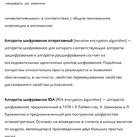
называть их именно
«инволютивными», в соответствии с общим пониманием
инволюции в математике.
Алгоритм
шифрования
итеративный
[iterative encryption algorithm] —
алгоритм шифрования,
для которого соответствующие
алгоритм
зашифрования
и
алгоритм расшифрования
состоят из
последовательных однотипных
циклов шифрования.
Подобные
алгоритмы относительно просто реализуются и позволяют
обеспечивать, в частности,
свойство перемешивания, свойство
рассеивания
п
свойство усложнения.
Алгоритм
шифрования
RSA
[RSA encryption algorithm] —
алгоритм
шифрования,
предложенный в 1978 г. Р. Райвестом, А. Шамиром и Л.
Адлеманом и предназначенный для построения
шифрсистем
асимметричных.
Основан на возведении в степень в кольце вычетов
по модулю, являющемуся произведением двух больших простых
чисел.