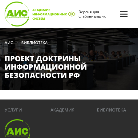
АКАДЕМИЯ
Версия для
ИНФОРМАЦИОННЫХ
слабовидящих
СИСТЕМ
БИБЛИОТЕКА
СПРАВОЧНАЯ ЛИТЕРАТУРА ПО ЗАЩИТЕ
АИС
•
•
ПРОЕКТ ДОКТРИНЫ
ИНФОРМАЦИОННОЙ
БЕЗОПАСНОСТИ РФ
УСЛУГИ
АКАДЕМИЯ
БИБЛИОТЕКА