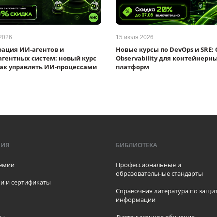
2026
15 июля 2026
рация ИИ-агентов и
Новые курсы по DevOps и SRE: 
гентных систем: новый курс
Observability для контейнерн
как управлять ИИ-процессами
платформ
МИЯ
БИБЛИОТЕКА
емии
Профессиональные и
образовательные стандарты
и и сертификаты
Справочная литература по защи
информации
ры
Дистанционное обучение