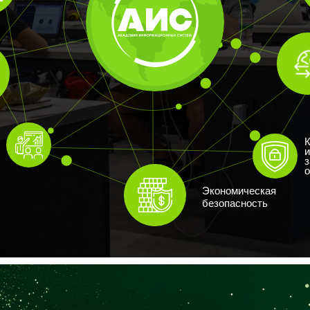
и
з
о
Экономическая
безопасность