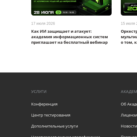
17 июля 2026
15 июля 
От ИИ-
Как ИИ защищает и атакует:
Оркест
истеме:
академия информационных систем
мультиа
и
приглашает на бесплатный вебинар
о том, 
УСЛУГИ
АКАДЕ
Конференция
Об Акад
Центр тестирования
Лицензи
Дополнительные услуги
Новости
Независимая оценка квалификации
Партне