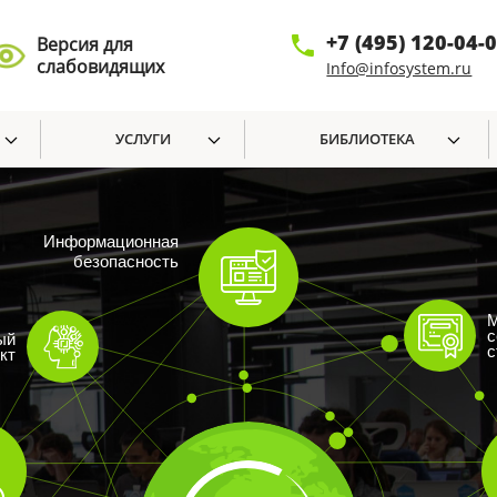
+7 (495) 120-04-
Версия для
слабовидящих
Info@infosystem.ru
УСЛУГИ
БИБЛИОТЕКА
Информационная
безопасность
М
с
ый
с
кт