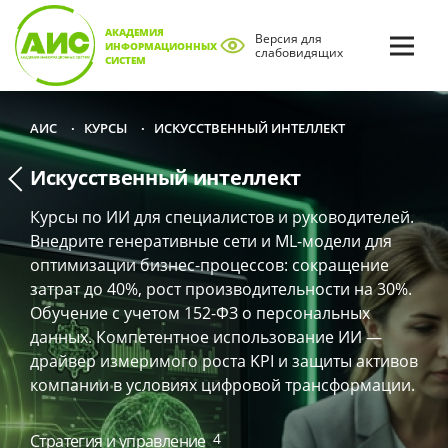
АКАДЕМИЯ
Версия для
ИНФОРМАЦИОННЫХ
слабовидящих
СИСТЕМ
КУРСЫ
ИСКУССТВЕННЫЙ ИНТЕЛЛЕКТ
АИС
•
•
Искусственный интеллект
Курсы по ИИ для специалистов и руководителей.
Внедрите генеративные сети и ML-модели для
оптимизации бизнес-процессов: сокращение
затрат до 40%, рост производительности на 30%.
Обучение с учетом 152-ФЗ о персональных
данных. Компетентное использование ИИ —
драйвер измеримого роста KPI и защиты активов
компании в условиях цифровой трансформации.
4
Стратегия и управление