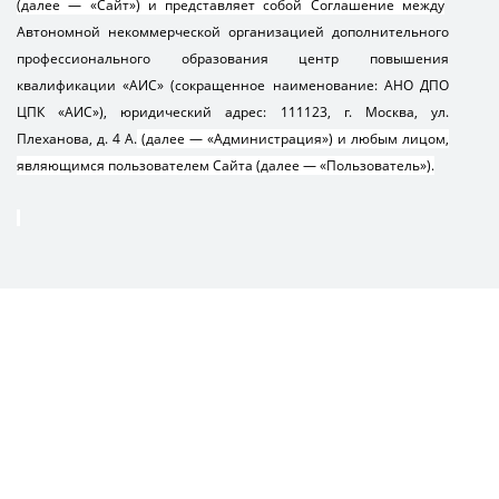
(далее — «Сайт») и представляет собой Соглашение между
Автономной некоммерческой организацией дополнительного
профессионального образования центр повышения
квалификации «АИС» (сокращенное наименование: АНО ДПО
ЦПК «АИС»), юридический адрес: 111123, г. Москва, ул.
Плеханова, д. 4 А.
(далее — «Администрация») и любым лицом,
являющимся пользователем Сайта (далее — «Пользователь»).
1. Общие условия.
1.1. В настоящем Соглашении применяются следующие
термины и определения:
Соглашение — настоящий документ со всеми дополнениями,
изменениями и приложениями.
Пользователь — дееспособное физическое лицо,