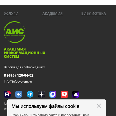
УСЛУГИ
АКАДЕМИЯ
БИБЛИОТЕКА
АКАДЕМИЯ
ИНФОРМАЦИОННЫХ
СИСТЕМ
Версия для слабовидящих
8 (495) 120-04-02
Info@infosystem.ru
Москва, 111123, ул. Плеханова, 4а
Мы используем файлы cookie
схема проезда
Чтобы улучшить работу сайта и предоставить вам