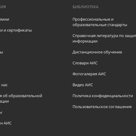
МИЯ
БИБЛИОТЕКА
емии
Профессиональные и
образовательные стандарты
и и сертификаты
Справочная литература по защи
информации
ры
Дистанционное обучение
ы
Словари АИС
Фотогалерея АИС
 нас
Видео АИС
я об образовательной
Политика конфиденциальности
ации
Пользовательское соглашение
ы
н АИС