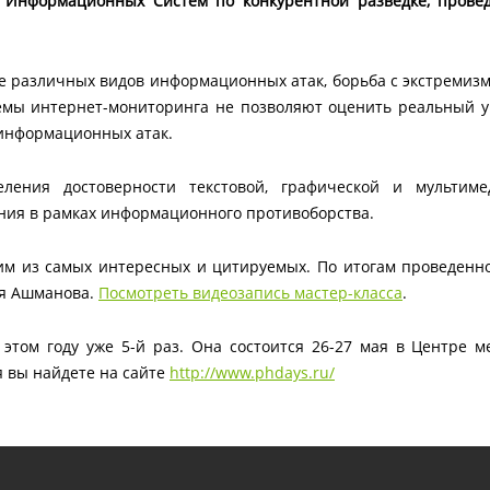
Информационных Систем по конкурентной разведке, проведе
 различных видов информационных атак, борьба с экстремиз
емы интернет-мониторинга не позволяют оценить реальный 
 информационных атак.
ления достоверности текстовой, графической и мульти
ания в рамках информационного противоборства.
им из самых интересных и цитируемых. По итогам проведенно
ря Ашманова.
Посмотреть видеозапись мастер-класса
.
этом году уже 5-й раз. Она состоится 26-27 мая в Центре м
я вы найдете на сайте
http://www.phdays.ru/