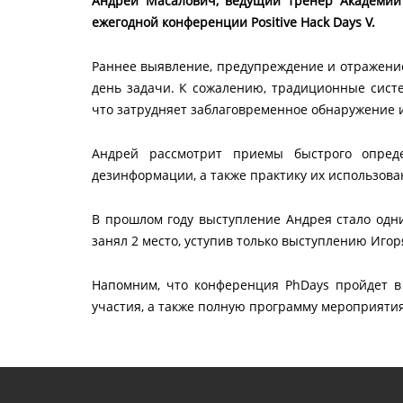
Андрей Масалович, ведущий тренер Академии 
ежегодной конференции Positive Hack Days V.
Раннее выявление, предупреждение и отражение
день задачи. К сожалению, традиционные сист
что затрудняет заблаговременное обнаружение
Андрей рассмотрит приемы быстрого опреде
дезинформации, а также практику их использов
В прошлом году выступление Андрея стало одн
занял 2 место, уступив только выступлению Иго
Напомним, что конференция PhDays пройдет в 
участия, а также полную программу мероприяти