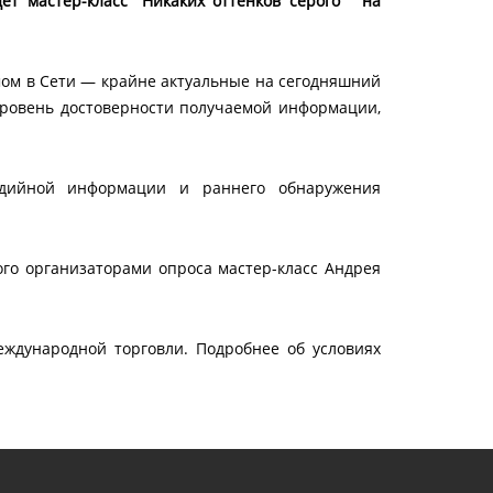
т мастер-класс “Никаких оттенков серого” на
мом в Сети — крайне актуальные на сегодняшний
уровень достоверности получаемой информации,
медийной информации и раннего обнаружения
го организаторами опроса мастер-класс Андрея
еждународной торговли. Подробнее об условиях