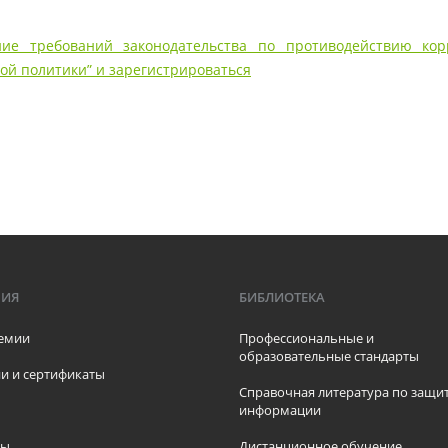
ние требований законодательства по противодействию кор
й политики” и зарегистрироваться
МИЯ
БИБЛИОТЕКА
емии
Профессиональные и
образовательные стандарты
и и сертификаты
Справочная литература по защи
информации
ры
Дистанционное обучение