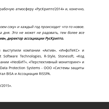
абочую атмосферу «РусКрипто’2014» и, конечно,
ем соку» и каждый год происходит что-то новое.
 дня. Это не может не радовать, тем более все
в», директор ассоциации РусКрипто.
 выступили компании «Актив», «ИнфоТеКС» и
ftware Technologies, R-Style, Stonesoft, «Код
омпании «НеоБИТ», «Перспективный мониторинг» и
Data Protection Systems - ООО «Системы защиты
ал BISA и Ассоциация RISSPA.
’2015».