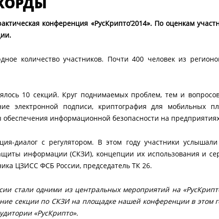
ЕКОРДЫ
ктическая конференция «РусКрипто’2014». По оценкам участн
ции.
дное количество участников. Почти 400 человек из регионов
тоялось 10 секций. Круг поднимаемых проблем, тем и вопрос
ние электронной подписи, криптография для мобильных пл
ы обеспечения информационной безопасности на предприятиях
кция-диалог с регулятором. В этом году участники услыша
ащиты информации (СКЗИ), концепции их использования и с
ика ЦЗИСС ФСБ России, председатель ТК 26.
сии стали одними из центральных мероприятий на «РусКрипт
ение секции по СКЗИ на площадке нашей конференции в этом 
удитории «РусКрипто».