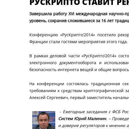
РУСКРИПТО СТАВИТ Р
Завершила работу
XVI
международная научно-пра
уровень, сохранив сложившиеся за 16 лет тради
Конференцию «РусКрипто’2014» посетило рекор
Франции стали гостями мероприятия этого года.
В рамках деловой части «РусКрипто’2014» сос
электронного документооборота и использова
безопасность интернета вещей и общие вопрос
На конференции состоялась традиционная се
требованиям к средствам криптографической з
Алексей Сергеевич, первый заместитель начальн
-
Ежегодные заседания с ФСБ Рос
Систем Юрий Малинин
. – Провед
и доверие регуляторов к мнению а