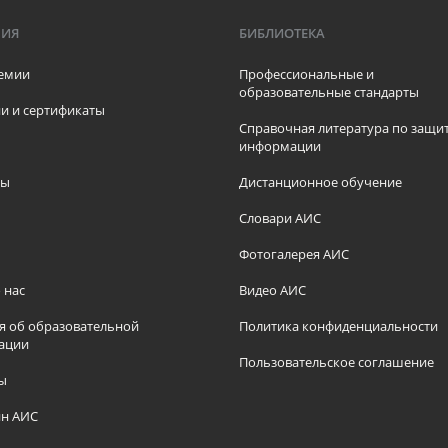
МИЯ
БИБЛИОТЕКА
емии
Профессиональные и
образовательные стандарты
и и сертификаты
Справочная литература по защи
информации
ры
Дистанционное обучение
ы
Словари АИС
Фотогалерея АИС
 нас
Видео АИС
я об образовательной
Политика конфиденциальности
ации
Пользовательское соглашение
ы
н АИС