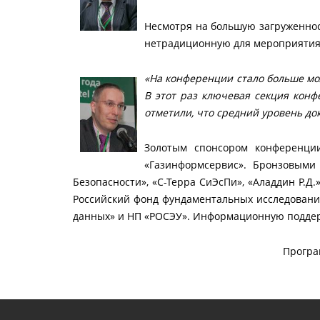
Несмотря на большую загруженнос
нетрадиционную для мероприятия
«На конференции стало больше мол
В этот раз ключевая секция конф
отметили, что средний уровень до
Золотым спонсором конференци
«Газинформсервис». Бронзовыми с
Безопасности», «С-Терра СиЭсПи», «Аладдин Р.Д
Российский фонд фундаментальных исследований
данных» и НП «РОСЭУ». Информационную поддержк
Програ