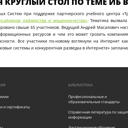
КРУГЛЫЙ СТОЛ ПО ТЕМЕ ИБ В
ых Систем при поддержке партнерского учебного центра «Т
сайдеров, рейдерства и мошенничества»
. Тематика вызвал
рировано свыше 65 участников. Ведущий Андрей Масалович наг
формационных ресурсов и чем это может грозить компания
сности. Все участники по-новому взглянули на Интернет ка
ковые системы и конкурентная разведка в Интернете» запланир
МИЯ
БИБЛИОТЕКА
емии
Профессиональные и
образовательные стандарты
и и сертификаты
Справочная литература по защи
информации
ры
Дистанционное обучение