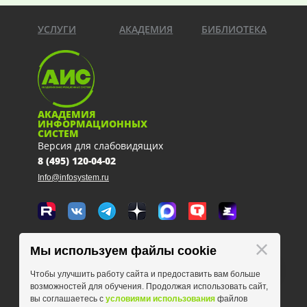
УСЛУГИ
АКАДЕМИЯ
БИБЛИОТЕКА
АКАДЕМИЯ
ИНФОРМАЦИОННЫХ
СИСТЕМ
Версия для слабовидящих
8 (495) 120-04-02
Info@infosystem.ru
Москва, 111123, ул. Плеханова, 4а
Мы используем файлы cookie
схема проезда
Чтобы улучшить работу сайта и предоставить вам больше
возможностей для обучения. Продолжая использовать сайт,
вы соглашаетесь с
условиями использования
файлов