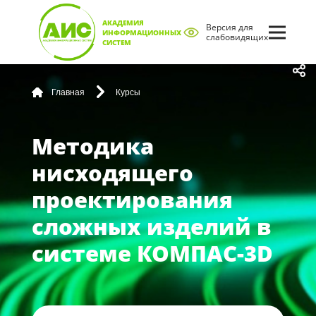
АКАДЕМИЯ
Версия для
ИНФОРМАЦИОННЫХ
слабовидящих
СИСТЕМ
Главная
Курсы
Методика
нисходящего
проектирования
сложных изделий в
системе КОМПАС-3D