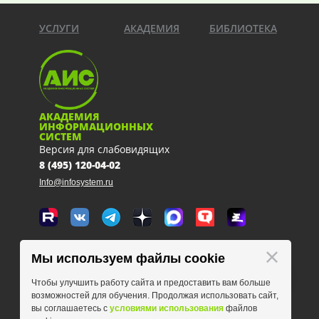
УСЛУГИ
АКАДЕМИЯ
БИБЛИОТЕКА
АКАДЕМИЯ
ИНФОРМАЦИОННЫХ
СИСТЕМ
Версия для слабовидящих
8 (495) 120-04-02
Info@infosystem.ru
Москва, 111123, ул. Плеханова, 4а
Мы используем файлы cookie
схема проезда
Чтобы улучшить работу сайта и предоставить вам больше
возможностей для обучения. Продолжая использовать сайт,
вы соглашаетесь с
условиями использования
файлов