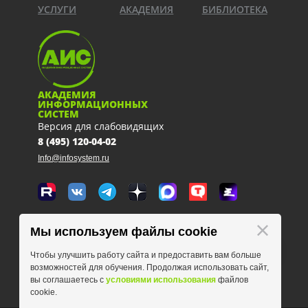
УСЛУГИ
АКАДЕМИЯ
БИБЛИОТЕКА
АКАДЕМИЯ
ИНФОРМАЦИОННЫХ
СИСТЕМ
Версия для слабовидящих
8 (495) 120-04-02
Info@infosystem.ru
Москва, 111123, ул. Плеханова, 4а
Мы используем файлы cookie
схема проезда
Чтобы улучшить работу сайта и предоставить вам больше
возможностей для обучения. Продолжая использовать сайт,
вы соглашаетесь с
условиями использования
файлов
cookie.