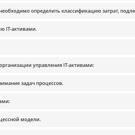
 необходимо определить классификацию затрат, подл
ю IT-активами.
организации управления IT-активами:
нимание задач процессов.
ами:
цессной модели.