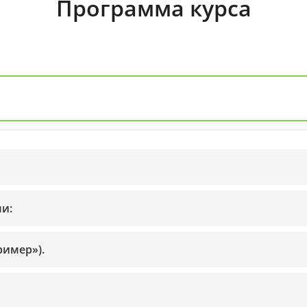
Программа курса
и:
ример»).