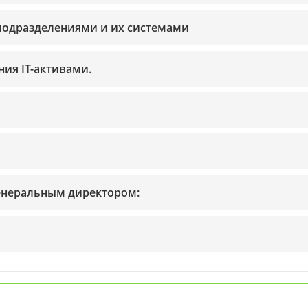
-подразделениями и их системами
ия IT-активами.
 генеральным директором: