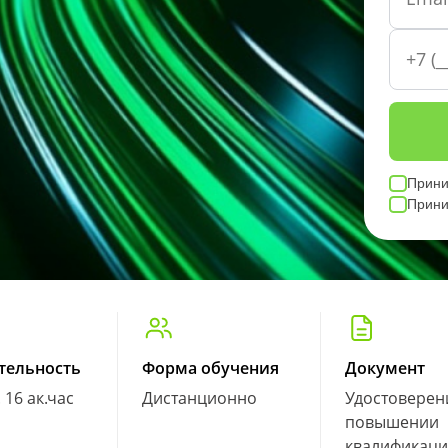
Прин
Прин
тельность
Форма обучения
Документ
. 16 ак.час
Дистанционно
Удостоверен
повышении
квалификац