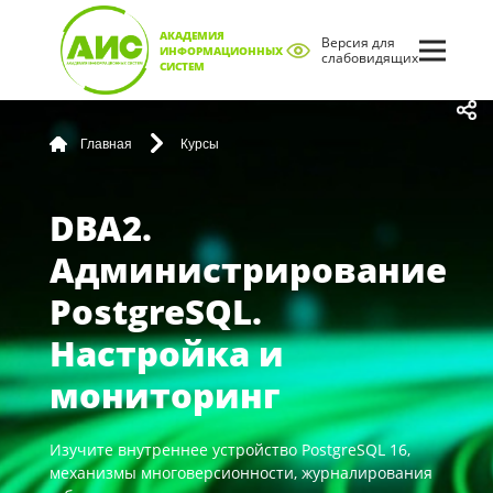
АКАДЕМИЯ
Версия для
ИНФОРМАЦИОННЫХ
слабовидящих
СИСТЕМ
Главная
Курсы
DBA2.
Администрирование
PostgreSQL.
Настройка и
мониторинг
Изучите внутреннее устройство PostgreSQL 16,
механизмы многоверсионности, журналирования