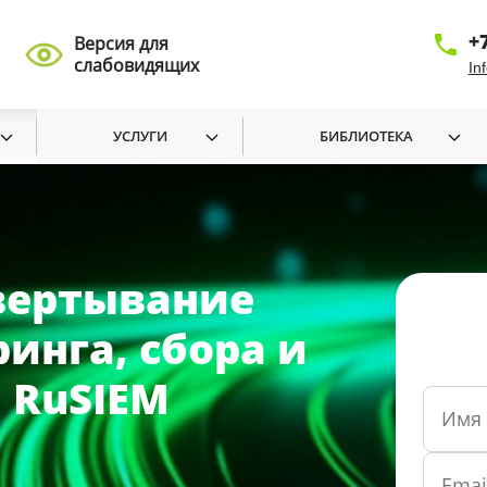
+
Версия для
слабовидящих
In
УСЛУГИ
БИБЛИОТЕКА
вертывание
инга, сбора и
 RuSIEM