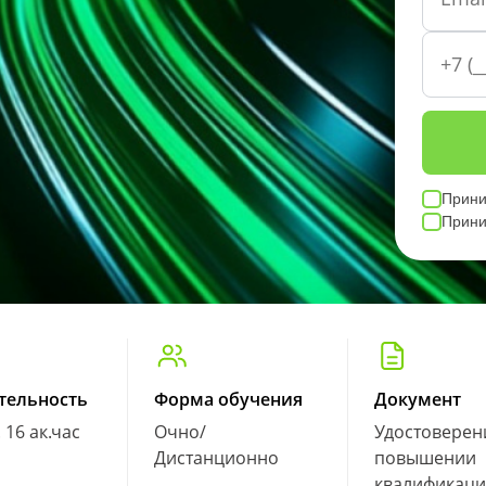
Прин
Прин
тельность
Форма обучения
Документ
. 16 ак.час
Очно/
Удостоверен
Дистанционно
повышении
квалификац