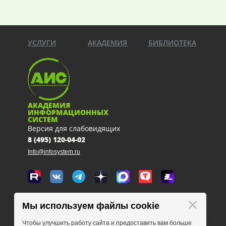
УСЛУГИ
АКАДЕМИЯ
БИБЛИОТЕКА
АКАДЕМИЯ
ИНФОРМАЦИОННЫХ
СИСТЕМ
Версия для слабовидящих
8 (495) 120-04-02
Info@infosystem.ru
Москва, 111123, ул. Плеханова, 4а
Мы используем файлы cookie
схема проезда
Чтобы улучшить работу сайта и предоставить вам больше