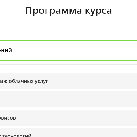
Программа курса
ений
ию облачных услуг
рвисов
х технологий