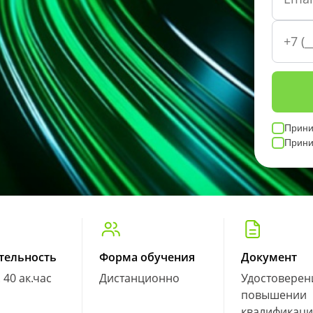
Прин
Прин
тельность
Форма обучения
Документ
. 40 ак.час
Дистанционно
Удостоверен
повышении
квалификац