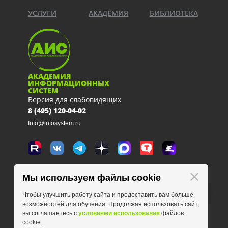
УСЛУГИ
АКАДЕМИЯ
БИБЛИОТЕКА
АКАДЕМИЯ
ИНФОРМАЦИОННЫХ
СИСТЕМ
Версия для слабовидящих
8 (495) 120-04-02
Info@infosystem.ru
Москва, 111123, ул. Плеханова, 4а
Мы используем файлы cookie
схема проезда
Чтобы улучшить работу сайта и предоставить вам больше
возможностей для обучения. Продолжая использовать сайт,
вы соглашаетесь с
условиями использования
файлов
cookie.