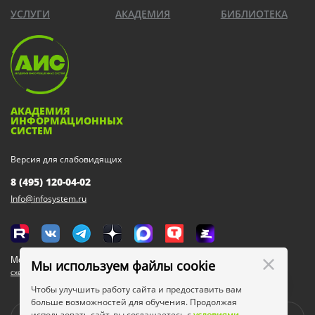
УСЛУГИ
АКАДЕМИЯ
БИБЛИОТЕКА
АКАДЕМИЯ
ИНФОРМАЦИОННЫХ
СИСТЕМ
Версия для слабовидящих
8 (495) 120-04-02
Info@infosystem.ru
Москва, 111123, ул. Плеханова, 4а
Мы используем файлы cookie
схема проезда
Чтобы улучшить работу сайта и предоставить вам
больше возможностей для обучения. Продолжая
использовать сайт, вы соглашаетесь с
условиями