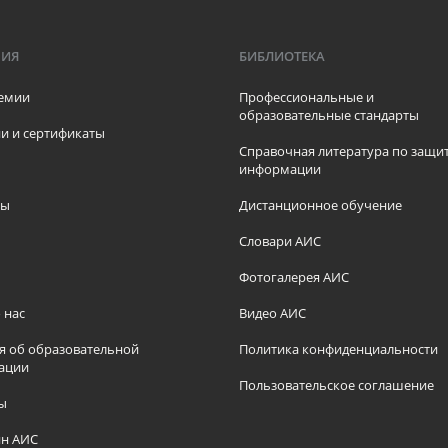
МИЯ
БИБЛИОТЕКА
емии
Профессиональные и
образовательные стандарты
и и сертификаты
Справочная литература по защи
информации
ры
Дистанционное обучение
ы
Словари АИС
Фотогалерея АИС
 нас
Видео АИС
я об образовательной
Политика конфиденциальности
ации
Пользовательское соглашение
ы
н АИС