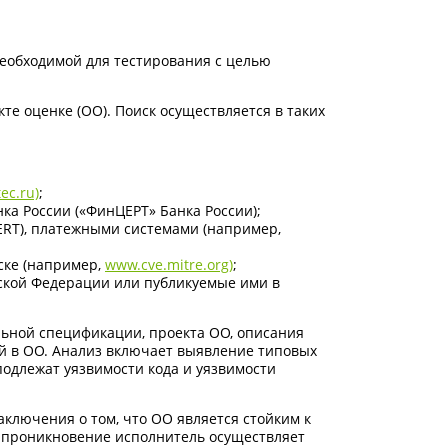
необходимой для тестирования с целью
е оценке (ОО). Поиск осуществляется в таких
ec.ru)
;
а России («ФинЦЕРТ» Банка России);
RT), платежными системами (например,
ске (например,
www.cve.mitre.org)
;
ской Федерации или публикуемые ими в
льной спецификации, проекта ОО, описания
й в ОО. Анализ включает выявление типовых
одлежат уязвимости кода и уязвимости
ключения о том, что ОО является стойким к
 проникновение исполнитель осуществляет