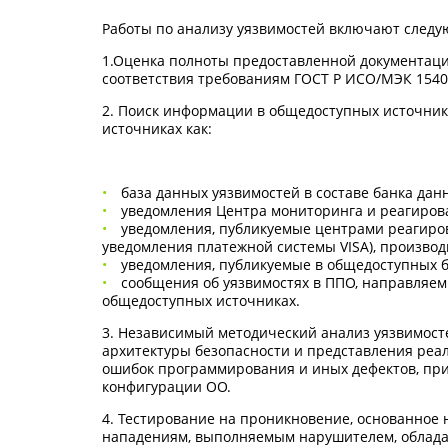
Работы по анализу уязвимостей включают следу
1.Оценка полноты предоставленной документаци
соответствия требованиям ГОСТ Р ИСО/МЭК 1540
2. Поиск информации в общедоступных источника
источниках как:
база данных уязвимостей в составе банка дан
уведомления Центра мониторинга и реагирова
уведомления, публикуемые центрами реагиро
уведомления платежной системы VISA), произво
уведомления, публикуемые в общедоступных б
сообщения об уязвимостях в ППО, направляем
общедоступных источниках.
3. Независимый методический анализ уязвимост
архитектуры безопасности и представления реа
ошибок программирования и иных дефектов, при
конфигурации ОО.
4. Тестирование на проникновение, основанное 
нападениям, выполняемым нарушителем, облада