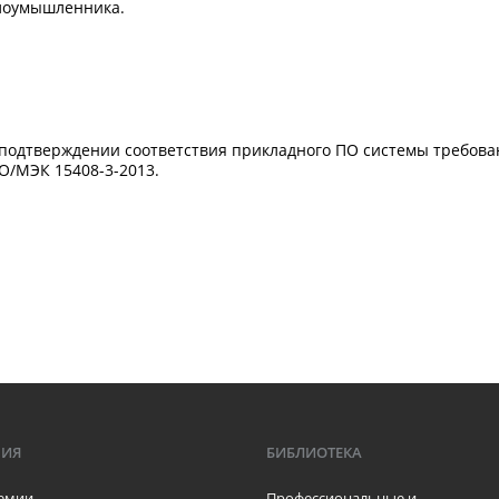
злоумышленника.
о подтверждении соответствия прикладного ПО системы требов
СО/МЭК 15408-3-2013.
МИЯ
БИБЛИОТЕКА
емии
Профессиональные и