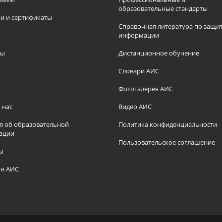
образовательные стандарты
и и сертификаты
Справочная литература по защи
информации
ры
Дистанционное обучение
ы
Словари АИС
Фотогалерея АИС
 нас
Видео АИС
я об образовательной
Политика конфиденциальности
ации
Пользовательское соглашение
ы
н АИС