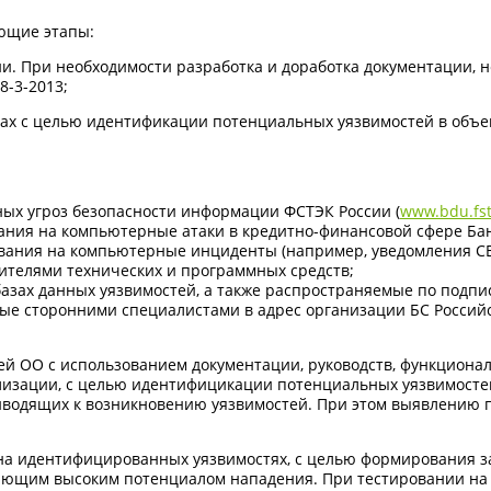
ющие этапы:
и. При необходимости разработка и доработка документации, 
8-3-2013;
х с целью идентификации потенциальных уязвимостей в объект
ных угроз безопасности информации ФСТЭК России (
www.bdu.fst
ния на компьютерные атаки в кредитно-финансовой сфере Банк
вания на компьютерные инциденты (например, уведомления CE
дителями технических и программных средств;
азах данных уязвимостей, а также распространяемые по подпи
ые сторонними специалистами в адрес организации БС Россий
ей ОО с использованием документации, руководств, функциона
лизации, с целью идентифицикации потенциальных уязвимосте
водящих к возникновению уязвимостей. При этом выявлению п
на идентифицированных уязвимостях, с целью формирования за
ющим высоким потенциалом нападения. При тестировании на