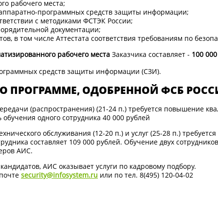
го рабочего места;
и аппаратно-программных средств защиты информации;
тветствии с методиками ФСТЭК России;
порядительной документации;
ов, в том числе Аттестата соответствия требованиям по безоп
матизированного рабочего места
Заказчика составляет -
100 000
рограммных средств защиты информации (СЗИ).
ПО ПРОГРАММЕ, ОДОБРЕННОЙ ФСБ РОСС
ередачи (распространения) (21-24 п.) требуется повышение ква
 обучения одного сотрудника 40 000 рублей
нического обслуживания (12-20 п.) и услуг (25-28 п.) требует
трудника составляет 109 000 рублей. Обучение двух сотрудников
еров АИС.
кандидатов, АИС оказывает услуги по кадровому подбору.
 почте
security@infosystem.ru
или по тел. 8(495) 120-04-02