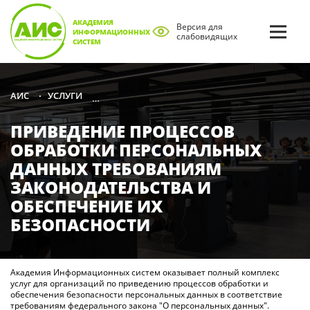
АКАДЕМИЯ
Версия для
ИНФОРМАЦИОННЫХ
слабовидящих
СИСТЕМ
УСЛУГИ
КОНСАЛТИНГ В ОБЛАСТИ ИНФОРМАЦИОННО
АИС
•
•
ПРИВЕДЕНИЕ ПРОЦЕССОВ
ОБРАБОТКИ ПЕРСОНАЛЬНЫХ
ДАННЫХ ТРЕБОВАНИЯМ
ЗАКОНОДАТЕЛЬСТВА И
ОБЕСПЕЧЕНИЕ ИХ
БЕЗОПАСНОСТИ
Академия Информационных систем оказывает полный комплекс
услуг для организаций по приведению процессов обработки и
обеспечения безопасности персональных данных в соответствие
требованиям федерального закона "О персональных данных".