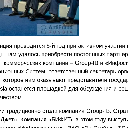
енция проводится 5-й год при активном участи
оды нам удалось приобрести постоянных партне
, коммерческих компаний – Group-IB и «Инфос
ционных Систем, ответственный секретарь орг
 которое нам оказывают представители государ
sia останется площадкой для обсуждения и ре
чеством.
и традиционно стала компания Group-IB. Стра
Джет». Компания «БИФИТ» в этом году выступи