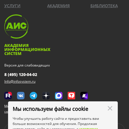
УСЛУГИ
АКАДЕМИЯ
БИБЛИОТЕКА
АКАДЕМИЯ
ИНФОРМАЦИОННЫХ
СИСТЕМ
Версия для слабовидящих
8 (495) 120-04-02
Info@infosystem.ru
Москва, 111123, ул. Плеханова, 4а
Мы используем файлы cookie
схема проезда
Чтобы улучшить работу сайта и предоставить вам
больше возможностей для обучения. Продолжая
использовать сайт, вы соглашаетесь с
условиями