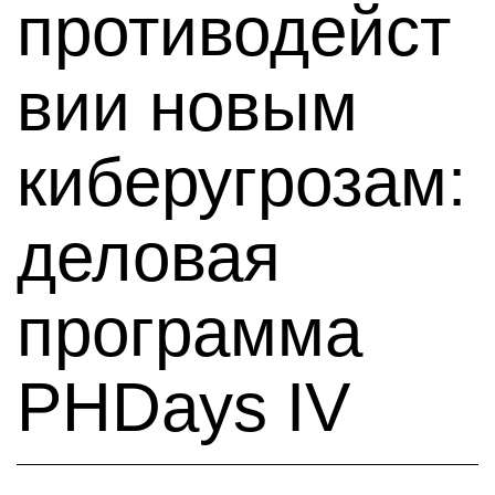
противодейст
вии новым
киберугрозам:
деловая
программа
PHDays IV