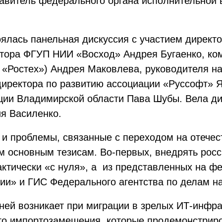
тавитель федерального органа исполнительной 
оялась панельная дискуссия с участием директ
ктора ФГУП НИИ «Восход» Андрея Бугаенко, ко
«Ростех») Андрея Маковлева, руководителя н
иректора по развитию ассоциации «Руссофт» 
ции Владимирской области Пава Шубы. Вела д
я Василенко.
 и проблемы, связанные с переходом на отече
м основным тезисам. Во-первых, внедрять росс
актически «с нуля», а из представленных на ф
ии» и ГИС Федерального агентства по делам н
ей возникает при миграции в зрелых ИТ-инфрас
о импортозамещения, которые продемонстриро