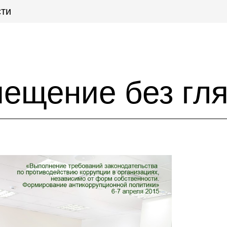
ти
ещение без гл