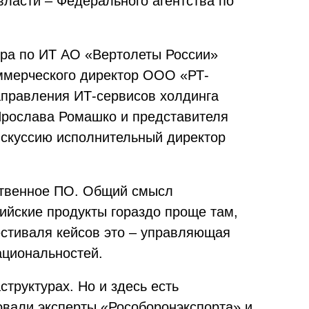
власти – Федерального агентства по
ора по ИТ АО «Вертолеты России»
ммерческого директор ООО «РТ-
аправления ИТ-сервисов холдинга
Ярослава Ромашко и представителя
искуссию исполнительный директор
ственное ПО. Общий смысл
ийские продукты гораздо проще там,
естиваля кейсов это – управляющая
ациональностей.
труктурах. Но и здесь есть
вали эксперты «Рособоронэкспорта» и