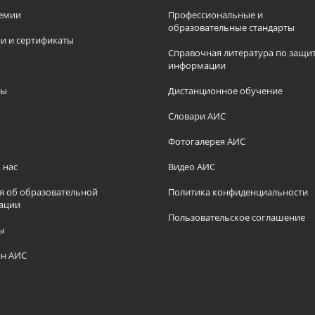
емии
Профессиональные и
образовательные стандарты
и и сертификаты
Справочная литература по защи
информации
ры
Дистанционное обучение
ы
Словари АИС
Фотогалерея АИС
 нас
Видео АИС
я об образовательной
Политика конфиденциальности
ации
Пользовательское соглашение
ы
н АИС