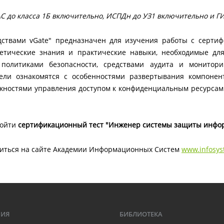
АС до класса 1Б включительно, ИСПДн до УЗ1 включительно и ГИ
едствами vGate" предназначен для изучения работы с серт
етические знания и практические навыки, необходимые для
 политиками безопасности, средствами аудита и монитори
тели ознакомятся с особенностями развертывания компонен
ностями управления доступом к конфиденциальным ресурсам
ройти
сертификационный тест "Инженер системы защиты инфо
миться на сайте Академии Информационных Систем
www.infosys
МИЯ
БИБЛИОТЕКА