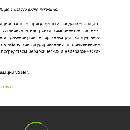
С до 1 класса включительно.
ифицированным программным средством защиты
 установки и настройки компонентов системы,
нга развернутой в организации виртуальной
тов vGate, конфигурированием и применением
 посредством иерархических и неиерархических
рмации vGate"
.
tems.ru