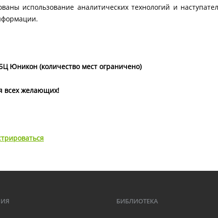
ованы использование аналитических технологий и наступате
нформации.
А, БЦ Юникон (количество мест ограничено)
я всех желающих!
стрироваться
МИЯ
БИБЛИОТЕКА