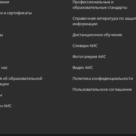
емии
Профессиональные и
образовательные стандарты
и и сертификаты
Справочная литература по защи
информации
ры
Дистанционное обучение
ы
Словари АИС
Фотогалерея АИС
 нас
Видео АИС
я об образовательной
Политика конфиденциальности
ации
Пользовательское соглашение
ы
н АИС