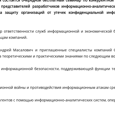
 состоится очередной бесплатный семинар по конкурентной 
 представителей разработчиков информационно-аналитическ
а защиту организаций от утечек конфиденциальной инфо
р ответственности служб информационной и экономической б
ьцам компаний.
Андрей Масалович и приглашенные специалисты компаний 
а теоретическими и практическими знаниями по следующим в
формационной безопасности, поддерживающей функции тест
онной войны и противодействия информационным атакам сред
гентов с помощью информационно-аналитических систем, оп