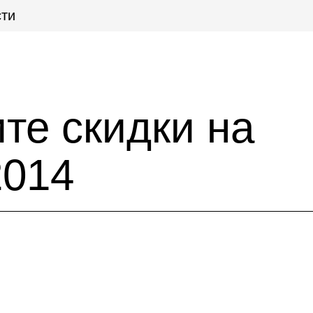
ти
те скидки на
2014