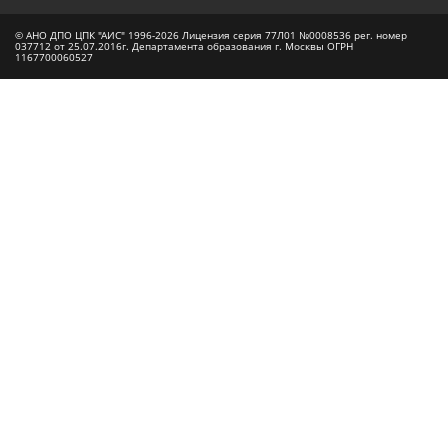
© АНО ДПО ЦПК "АИС" 1996-2026 Лицензия серия 77Л01 №0008536 рег. номер
037712 от 25.07.2016г. Департамента образования г. Москвы ОГРН
1167700060527