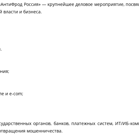
«АнтиФрод Россия» — крупнейшее деловое мероприятие, посвя
й власти и бизнеса.
.
ния;
е и e-com;
дарственных органов, банков, платежных систем, ИТ/ИБ-комп
дотвращения мошенничества.