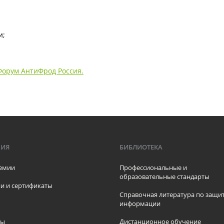
и;
Форум АнтиФрод Россия.
МИЯ
БИБЛИОТЕКА
емии
Профессиональные и
образовательные стандарты
и и сертификаты
Справочная литература по защи
информации
ры
Дистанционное обучение