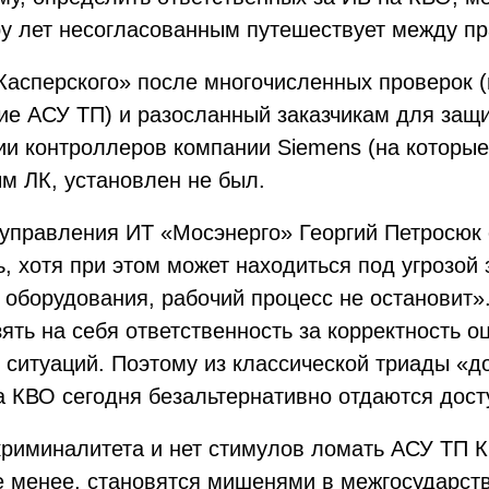
у лет несогласованным путешествует между пр
асперского» после многочисленных проверок (
кие АСУ ТП) и разосланный заказчикам для защи
и контроллеров компании Siemens (на которые 
ым ЛК, установлен не был.
управления ИТ «Мосэнерго» Георгий Петросюк 
, хотя при этом может находиться под угрозой
 оборудования, рабочий процесс не остановит»
зять на себя ответственность за корректность 
 ситуаций. Поэтому из классической триады «д
 КВО сегодня безальтернативно отдаются досту
еркриминалитета и нет стимулов ломать АСУ ТП
не менее, становятся мишенями в межгосударст