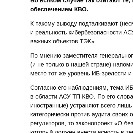
Во всяком случае так считают те,
обеспечением КВО.
К такому выводу подталкивают (нес
и реальность кибербезопасности АС
важных объектов ТЭК».
По мнению заместителя генерального
(и не только в нашей стране) напом
место тот же уровень ИБ-зрелости и
Согласно его наблюдениям, тема ИБ
в области АСУ ТП КВО. По его слов
иностранные) устраняют всего лишь
категорически против аудита своих 
регуляторов, то законопроект «О б
который должен внести ясность в те