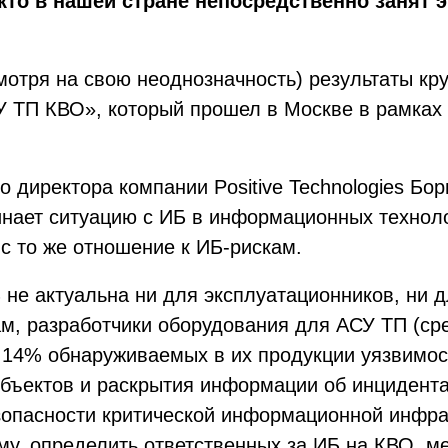
 кто в нашей стране непосредственно занят 
мотря на свою неоднозначность) результаты кр
У ТП КВО», который прошел в Москве в рамках
 директора компании Positive Technologies Бо
инает ситуацию с ИБ в информационных технолог
 с то же отношение к ИБ-рискам.
 не актуальна ни для эксплуатационников, ни 
ам, разработчики оборудования для АСУ ТП (
 14% обнаруживаемых в их продукции уязвимос
объектов и раскрытия информации об инцидента
езопасности критической информационной инфр
му, определить ответственных за ИБ на КВО, ме