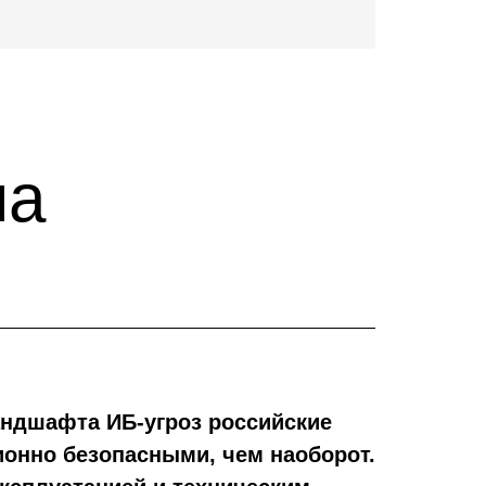
на
андшафта ИБ-угроз российские
онно безопасными, чем наоборот.