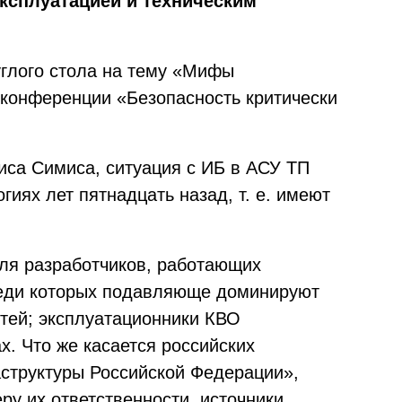
эксплуатацией и техническим
углого стола на тему «Мифы
 конференции «Безопасность критически
риса Симиса, ситуация с ИБ в АСУ ТП
иях лет пятнадцать назад, т. е. имеют
для разработчиков, работающих
среди которых подавляюще доминируют
тей; эксплуатационники КВО
х. Что же касается российских
аструктуры Российской Федерации»,
ру их ответственности, источники