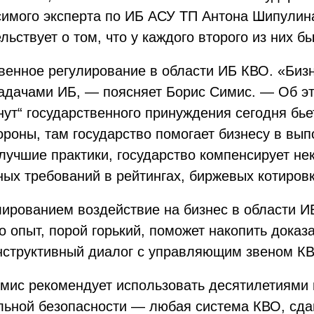
исимого эксперта по ИБ АСУ ТП Антона Шипулин
ьствует о том, что у каждого второго из них б
венное регулирование в области ИБ КВО. «Биз
задачами ИБ, — поясняет Борис Симис. — Об эт
нут“ государственного принуждения сегодня бье
тороны, там государство помогает бизнесу в вы
учшие практики, государство компенсирует не
ых требований в рейтингах, биржевых котировк
ированием воздействие на бизнес в области И
ко опыт, порой горький, поможет накопить дока
нструктивный диалог с управляющим звеном К
имис рекомендует использовать десятилетиям
льной безопасности — любая система КВО, сда