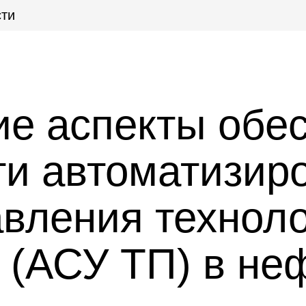
ти
ие аспекты обе
ти автоматизир
авления технол
 (АСУ ТП) в не