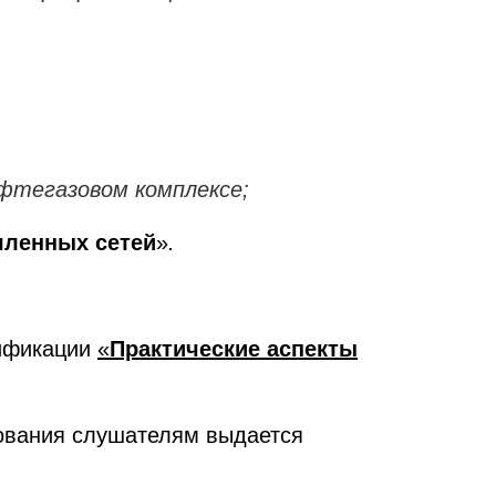
фтегазовом комплексе;
шленных сетей
»
.
лификации
«
Практические аспекты
рования слушателям выдается