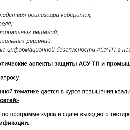
следствия реализации кибератак;
теля;
стриальных решений;
иальных решений;
ию информационной безопасности АСУТП в не
ктические аспекты защиты АСУ ТП и промы
апросу.
нной тематике дается в курсе повышения ква
сетей
»
по программе курса и сдаче выходного тести
лификации
.