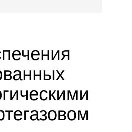
спечения
ованных
огическими
фтегазовом