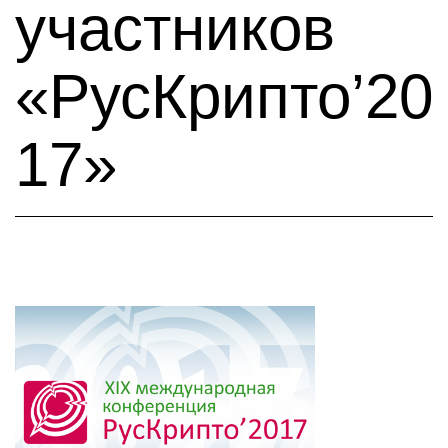
участников
«РусКрипто’20
17»