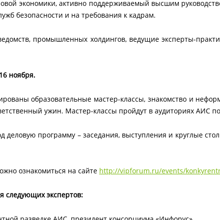
овой экономики, активно поддерживаемый высшим руководство
лужб безопасности и на требования к кадрам.
ведомств, промышленных холдингов, ведущие эксперты-практ
16 ноября.
ированы образовательные мастер-классы, знакомство и неформ
етственный ужин. Мастер-классы пройдут в аудиториях АИС по а
 деловую программу – заседания, выступления и круглые стол
ожно ознакомиться на сайте
http://vipforum.ru/events/konkyren
я следующих экспертов:
нтной разведке АИС, президент консорциума «Инфорус»