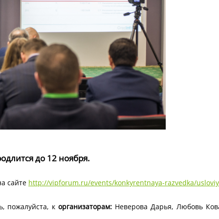
длится до 12 ноября.
на сайте
http://vipforum.ru/events/konkyrentnaya-razvedka/uslovi
 пожалуйста, к
организаторам:
Неверова Дарья, Любовь Коваль