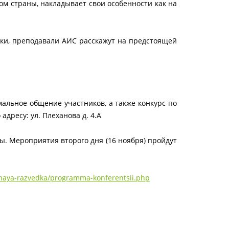
м страны, накладывает свои особенности как на
ики, преподавали АИС расскажут на предстоящей
альное общение участников, а также конкурс по
дресу: ул. Плеханова д. 4.А
ы. Мероприятия второго дня (16 ноября) пройдут
tnaya-razvedka/programma-konferentsii.php