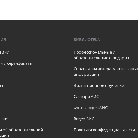
МИЯ
БИБЛИОТЕКА
емии
Профессиональные и
образовательные стандарты
и и сертификаты
Справочная литература по защи
информации
ры
Дистанционное обучение
ы
Словари АИС
Фотогалерея АИС
 нас
Видео АИС
я об образовательной
Политика конфиденциальности
ации