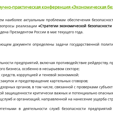
учно-практическая конференция «Экономическая без
ем наиболее актуальным проблемам обеспечения безопаснос
 вопросы реализации
«Стратегии экономической безопасности
дена Президентом России в мае текущего года.
ающем документе определены задачи государственной полити
льности предприятий, включая противодействие рейдерству, п
го бизнеса, особенно в несырьевом секторе;
средств, коррупцией и теневой экономикой;
сзакупок и предотвращение картельных сговоров;
зорных органов, в том числе, связанной с проверками субъек
ой защищенности критически важных и потенциально опасных
цслужб и организаций, направленной на нанесение ущерба ст
итетными в деятельности служб безопасности предприятий