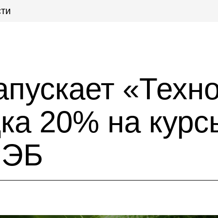
ти
апускает «Техн
ка 20% на курс
РЭБ