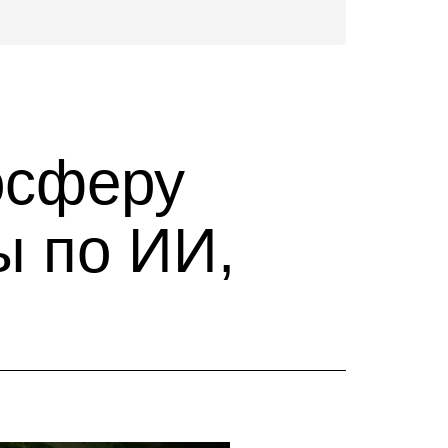
осферу
ы по ИИ,