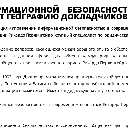
РМАЦИОННОЙ БЕЗОПАСНОС
ЕТ ГЕОГРАФИЮ ДОКЛАДЧИКОВ
нция «Управление информационной безопасностью в соврем
ции Рикардо Перлингейро, крупный специалист по юридически
дение вопросов, касающихся международного опыта в обесп
ства в данной сфере. Для обмена международным опыт
обществе» пригласили крупного юриста Рикардо Перлингейро.
с 1993 года. Долгое время занимался преподавательской деяте
у, Португалии и Ватикана. Является автором публикаций по м
оциаций и комитетов . Имеет кандидатскую научную степень.
онной безопасностью в современном обществе» Рикардо Пер
ционной безопасностью в современном обществе» для пре